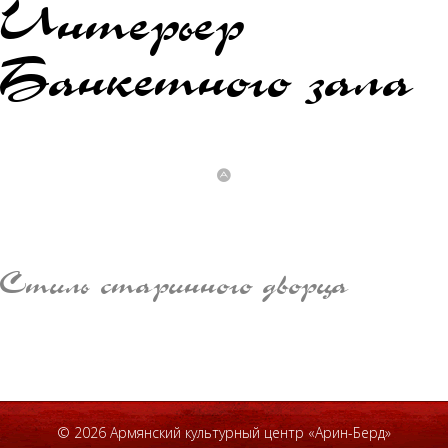
Интерьер
Банкетного зала
Стиль старинного дворца
© 2026 Армянский культурный центр «Арин-Берд»