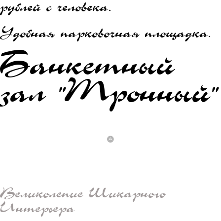
рублей с человека.
Удобная парковочная площадка.
Банкетный
зал "Тронный"
Великолепие Шикарного
Интерьера