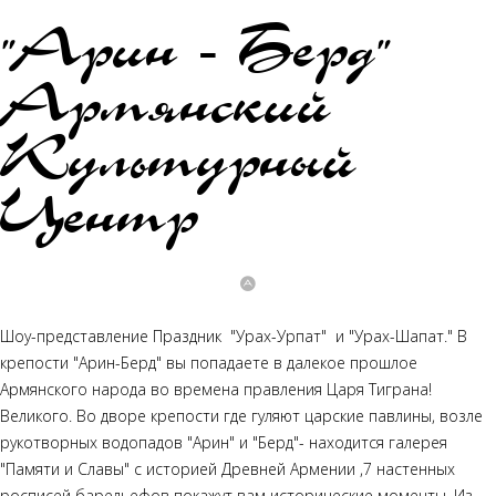
"Арин - Берд"
Армянский
Культурный
Центр
Шоу-представление Праздник "Урах-Урпат" и "Урах-Шапат." В
крепости "Арин-Берд" вы попадаете в далекое прошлое
Армянского народа во времена правления Царя Тиграна!
Великого. Во дворе крепости где гуляют царские павлины, возле
рукотворных водопадов "Арин" и "Берд"- находится галерея
"Памяти и Славы" с историей Древней Армении ,7 настенных
росписей барельефов покажут вам исторические моменты. Из