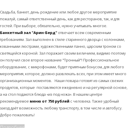
Свадьба, банкет, день рождение или любое другое мероприятие
пожалуй, самый ответственный день, как для ресторанов, так, и для
гостей. При выборе, обязательно, нужно учитывать многое.
Банкетный зал "Арин-Берд"
отвечает всем современным
требованиям. Зал выполнен в стиле старинного дворца с колоннами,
кованными люстрами, художественными панно, царским троном со
светящейся короной. Зал поражает своим величием, видимо поэтому
он получил свое второе название "Тронный"! Профессиональное
оборудование, с микрофонами, будет приятным бонусом, для любого
мероприятия, которое, должно развлекать всех, при этом имеет много
организационных моментов. Наши повара готовят из самых свежих
продуктов, которые поставляются ежедневно и на регулярной основе,
а на стол подаются блюда «из под ножа». В нашем центре
рекомендуемое
меню от 750 рублей
с человека. Также удобный
заезд даёт возможность любому транспорту, в том числе и автобусу.
Добро пожаловать!
Подробнее