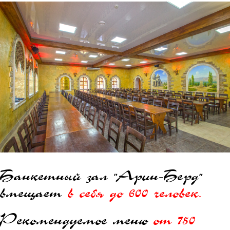
Банкетный зал "Арин-Берд"
вмещает
в себя до 600 человек.
Рекомендуемое меню
от 750