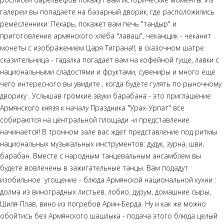
галереи вы попадаете на базарный дворик, где расположились
ремесленники: Пекарь, покажет вам печь "тандыр" и
приготовление армянского хлеба "лаваш", чеканщик - чеканит
монеты с изображением Царя Тиграна!!, в сказочном шатре
сказительница - гадалка погадает вам на кофейной гуще, лавки с
национальными сладостями и фруктами, сувениры и много еще
чего интересного вы увидите , когда будете гулять по рыночному
дворику . Услышав громкие звуки барабана - это приглашение
Армянского князя к началу Праздника "Урах-Урпат" все
собираются на центральной площади -и представление
начинается! В тронном зале вас ждет представление под ритмы
национальных музыкальных инструментов: дудук, зурна, шви,
барабан. Вместе с народным танцевальным ансамблем вы
будете вовлечены в зажигательные танцы. Вам подадут
изобильное угощение - блюда Армянской национальной кухни :
долма из виноградных листьев, лобио, дурум, домашние сыры,
Шиля-Плав, вино из погребов Арин-Берда. Ну и как же можно
обойтись без Армянского шашлыка - подача этого блюда целый