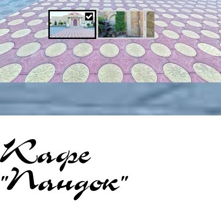
Кафе
"Пандок"