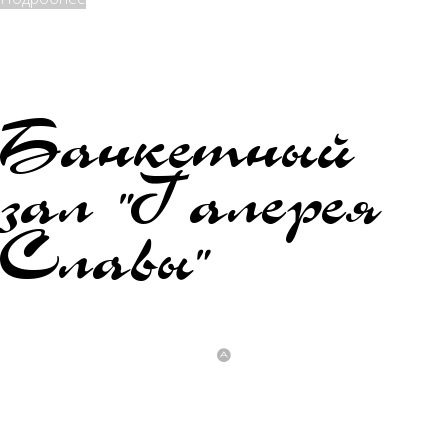
Банкетный
зал "Галерея
Славы"